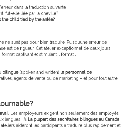
'erreur dans la traduction suivante
nt, fut-elle liée par la cheville?
 the child tied by the ankle
?
 ne suffit pas pour bien traduire. Puisqu’une erreur de
se est de rigueur. Cet atelier exceptionnel de deux jours
 format captivant et stimulant.
.
format
.
 bilingue
(spoken and written)
le personnel de
tratives, agents de vente ou de marketing – et pour tout autre
ntournable?
avail
. Les employeurs exigent non seulement des employés
eux langues.
.
%
La plupart des secrétaires bilingues au Canada
ateliers aideront les participants à traduire plus rapidement et