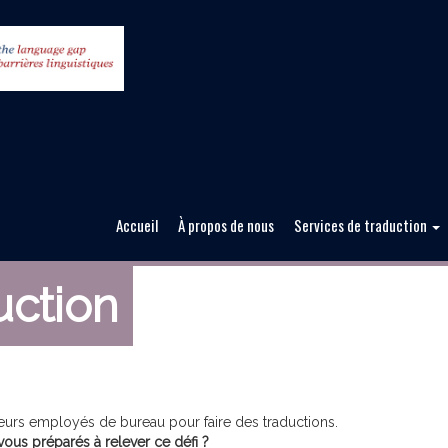
Accueil
À propos de nous
Services de traduction
uction
eurs employés de bureau pour faire des traductions.
ous préparés à relever ce défi ?